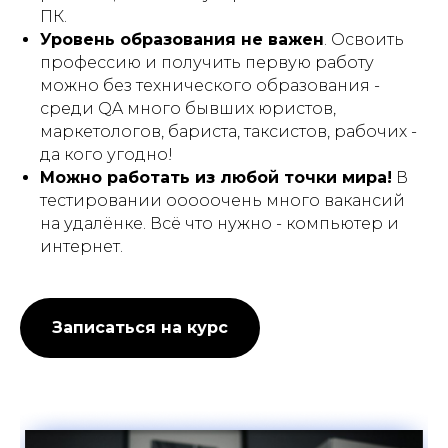
ПК.
Уровень образования не важен
. Освоить
ТЕСТИРОВЩИК ПО С НУЛЯ
профессию и получить первую работу
можно без технического образования -
Не откладывай, начни уже сегодня!
среди QA много бывших юристов,
маркетологов, бариста, таксистов, рабочих -
да кого угодно!
Можно работать из любой точки мира!
В
ЗАПИСАТЬСЯ НА КУРС
тестировании ооооочень много вакансий
на удалёнке. Всё что нужно - компьютер и
интернет.
Записаться на курс